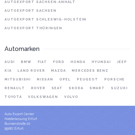
AUTOEXPORT SACHSEN-ANHALT
AUTOEXPORT SACHSEN
AUTOEXPORT SCHLESWIG-HOLSTEIN
AUTOEXPORT THÜRINGEN
Automarken
AUDI
BMW
FIAT
FORD
HONDA
HYUNDAI
JEEP
KIA
LAND ROVER
MAZDA
MERCEDES BENZ
MITSUBISHI
NISSAN
OPEL
PEUGEOT
PORSCHE
RENAULT
ROVER
SEAT
SKODA
SMART
SUZUKI
TOYOTA
VOLKSWAGEN
VOLVO
Auto Export Center
Niederlassung Erfurt
Bunsenstraße 20
99087 Erfurt