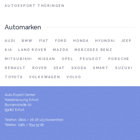
AUTOEXPORT THÜRINGEN
Automarken
AUDI
BMW
FIAT
FORD
HONDA
HYUNDAI
JEEP
KIA
LAND ROVER
MAZDA
MERCEDES BENZ
MITSUBISHI
NISSAN
OPEL
PEUGEOT
PORSCHE
RENAULT
ROVER
SEAT
SKODA
SMART
SUZUKI
TOYOTA
VOLKSWAGEN
VOLVO
Auto Export Center
Niederlassung Erfurt
Bunsenstraße 20
99087 Erfurt
Telefon: 0800 / 26 26 123 (kostenfrei)
Telefax: 0361 / 654 53 06